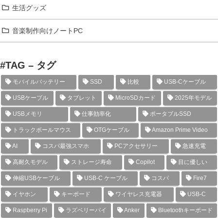
生活グッズ
音楽制作向けノートPC
#TAG – タグ
モバイルバッテリー
SSD
比較
USB-Cケーブル
USBケーブル
タブレット
MicroSDカード
2025年モデル
USBメモリ
仕事効率化
ポータブルSSD
トラックボールマウス
OTGケーブル
Amazon Prime Video
AI
コスパ最強スマホ
PCアクセサリー
急速充電
高耐久モデル
ストレージ寿命
Copilot
目に優しい
伸縮USBケーブル
USB-C ケーブル
コスパ
Fire7
イヤホン
キーボード
ワイヤレス充電器
USB-C
Raspberry Pi
ラズベリーパイ
Anker
Bluetoothキーボード