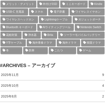
メリット・デメリット
外付けSSD
ミニキーボード
Kindle
USB-C 充電器
スマホ
電子辞書
ワイヤレスイヤホン
ワイヤレスヘッドホン
Lightningケーブル
ガジェットポーチ
Bluetooth キーボード
AIライティングツール
Nintendo Switch
花粉対策
浄水器
Brita
ソーラーモバイルバッテリー
Y字ケーブル
海外青春ドラマ
海外ドラマ
韓国ドラマ
冬
防寒
こたつ
ゲーム
#ARCHIVES – アーカイブ
2025年11月
9
2025年10月
4
2025年8月
2