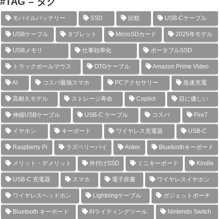
#TAG – タグ
モバイルバッテリー
SSD
比較
USB-Cケーブル
USBケーブル
タブレット
MicroSDカード
2025年モデル
USBメモリ
仕事効率化
ポータブルSSD
トラックボールマウス
OTGケーブル
Amazon Prime Video
AI
コスパ最強スマホ
PCアクセサリー
急速充電
高耐久モデル
ストレージ寿命
Copilot
目に優しい
伸縮USBケーブル
USB-C ケーブル
コスパ
Fire7
イヤホン
キーボード
ワイヤレス充電器
USB-C
Raspberry Pi
ラズベリーパイ
Anker
Bluetoothキーボード
メリット・デメリット
外付けSSD
ミニキーボード
Kindle
USB-C 充電器
スマホ
電子辞書
ワイヤレスイヤホン
ワイヤレスヘッドホン
Lightningケーブル
ガジェットポーチ
Bluetooth キーボード
AIライティングツール
Nintendo Switch