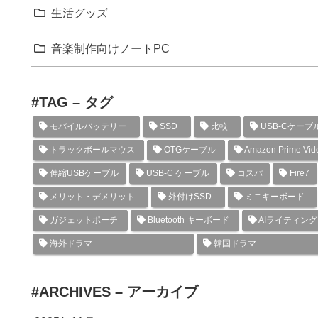
生活グッズ
音楽制作向けノートPC
#TAG – タグ
モバイルバッテリー
SSD
比較
USB-Cケーブ
トラックボールマウス
OTGケーブル
Amazon Prime Vid
伸縮USBケーブル
USB-C ケーブル
コスパ
Fire7
メリット・デメリット
外付けSSD
ミニキーボード
ガジェットポーチ
Bluetooth キーボード
AIライティン
海外ドラマ
韓国ドラマ
#ARCHIVES – アーカイブ