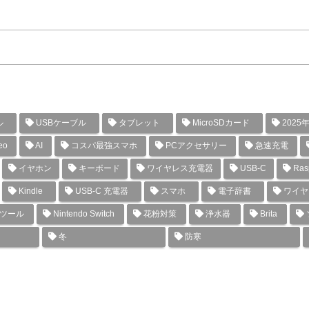
ル
USBケーブル
タブレット
MicroSDカード
2025
eo
AI
コスパ最強スマホ
PCアクセサリー
急速充電
イヤホン
キーボード
ワイヤレス充電器
USB-C
Rasp
Kindle
USB-C 充電器
スマホ
電子辞書
ワイヤ
グツール
Nintendo Switch
花粉対策
浄水器
Brita
冬
防寒