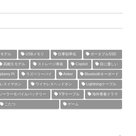
年モデル
USBメモリ
仕事効率化
ポータブルSSD
高耐久モデル
ストレージ寿命
Copilot
目に優しい
berry Pi
ラズベリーパイ
Anker
Bluetoothキーボード
レスイヤホン
ワイヤレスヘッドホン
Lightningケーブル
ソーラーモバイルバッテリー
Y字ケーブル
海外青春ドラマ
こたつ
ゲーム