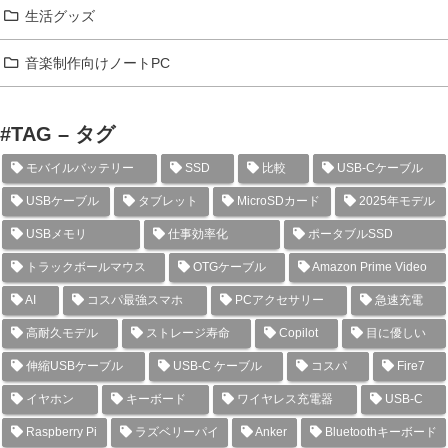
生活グッズ
音楽制作向けノートPC
#TAG – タグ
モバイルバッテリー
SSD
比較
USB-Cケーブル
USBケーブル
タブレット
MicroSDカード
2025年モデル
USBメモリ
仕事効率化
ポータブルSSD
トラックボールマウス
OTGケーブル
Amazon Prime Video
AI
コスパ最強スマホ
PCアクセサリー
急速充電
高耐久モデル
ストレージ寿命
Copilot
目に優しい
伸縮USBケーブル
USB-C ケーブル
コスパ
Fire7
イヤホン
キーボード
ワイヤレス充電器
USB-C
Raspberry Pi
ラズベリーパイ
Anker
Bluetoothキーボード