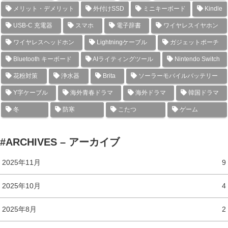
メリット・デメリット
外付けSSD
ミニキーボード
Kindle
USB-C 充電器
スマホ
電子辞書
ワイヤレスイヤホン
ワイヤレスヘッドホン
Lightningケーブル
ガジェットポーチ
Bluetooth キーボード
AIライティングツール
Nintendo Switch
花粉対策
浄水器
Brita
ソーラーモバイルバッテリー
Y字ケーブル
海外青春ドラマ
海外ドラマ
韓国ドラマ
冬
防寒
こたつ
ゲーム
#ARCHIVES – アーカイブ
2025年11月
9
2025年10月
4
2025年8月
2