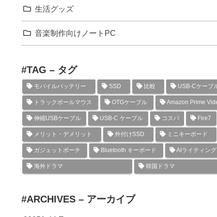
生活グッズ
音楽制作向けノートPC
#TAG – タグ
モバイルバッテリー
SSD
比較
USB-Cケーブ
トラックボールマウス
OTGケーブル
Amazon Prime Vid
伸縮USBケーブル
USB-C ケーブル
コスパ
Fire7
メリット・デメリット
外付けSSD
ミニキーボード
ガジェットポーチ
Bluetooth キーボード
AIライティン
海外ドラマ
韓国ドラマ
#ARCHIVES – アーカイブ