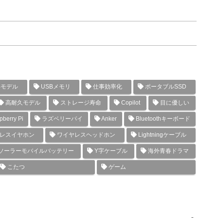
年モデル
USBメモリ
仕事効率化
ポータブルSSD
高耐久モデル
ストレージ寿命
Copilot
目に優しい
berry Pi
ラズベリーパイ
Anker
Bluetoothキーボード
レスイヤホン
ワイヤレスヘッドホン
Lightningケーブル
ソーラーモバイルバッテリー
Y字ケーブル
海外青春ドラマ
こたつ
ゲーム