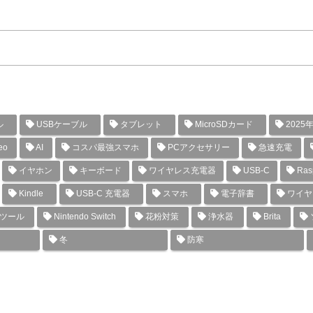
ル
USBケーブル
タブレット
MicroSDカード
2025
eo
AI
コスパ最強スマホ
PCアクセサリー
急速充電
イヤホン
キーボード
ワイヤレス充電器
USB-C
Rasp
Kindle
USB-C 充電器
スマホ
電子辞書
ワイヤ
グツール
Nintendo Switch
花粉対策
浄水器
Brita
冬
防寒