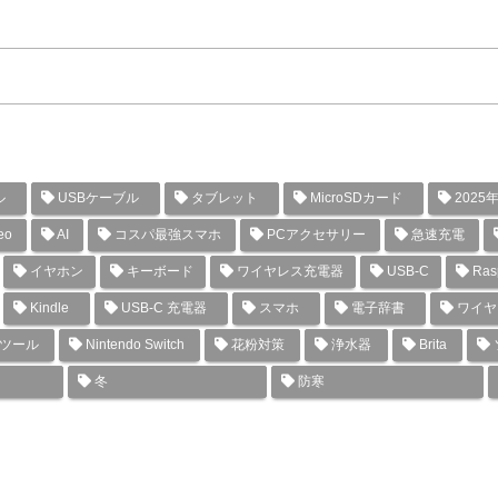
ル
USBケーブル
タブレット
MicroSDカード
2025
eo
AI
コスパ最強スマホ
PCアクセサリー
急速充電
イヤホン
キーボード
ワイヤレス充電器
USB-C
Rasp
Kindle
USB-C 充電器
スマホ
電子辞書
ワイヤ
グツール
Nintendo Switch
花粉対策
浄水器
Brita
冬
防寒