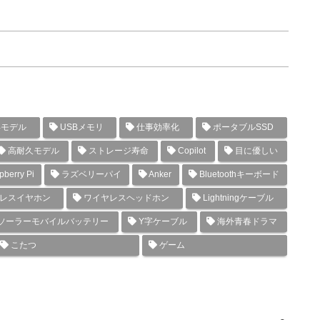
年モデル
USBメモリ
仕事効率化
ポータブルSSD
高耐久モデル
ストレージ寿命
Copilot
目に優しい
berry Pi
ラズベリーパイ
Anker
Bluetoothキーボード
レスイヤホン
ワイヤレスヘッドホン
Lightningケーブル
ソーラーモバイルバッテリー
Y字ケーブル
海外青春ドラマ
こたつ
ゲーム