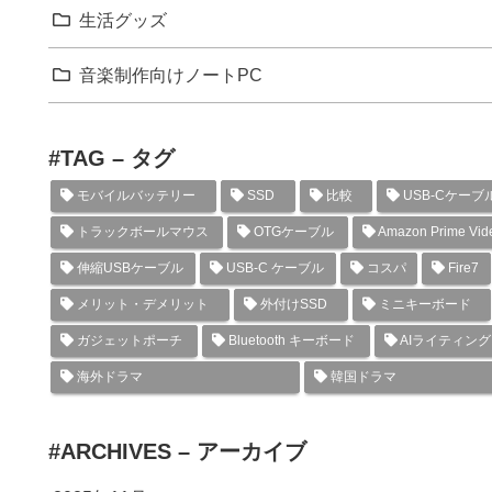
生活グッズ
音楽制作向けノートPC
#TAG – タグ
モバイルバッテリー
SSD
比較
USB-Cケーブ
トラックボールマウス
OTGケーブル
Amazon Prime Vid
伸縮USBケーブル
USB-C ケーブル
コスパ
Fire7
メリット・デメリット
外付けSSD
ミニキーボード
ガジェットポーチ
Bluetooth キーボード
AIライティン
海外ドラマ
韓国ドラマ
#ARCHIVES – アーカイブ