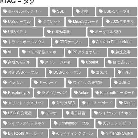
#TAG – タグ
モバイルバッテリー
SSD
比較
USB-Cケーブル
USBケーブル
タブレット
MicroSDカード
2025年モデル
USBメモリ
仕事効率化
ポータブルSSD
トラックボールマウス
OTGケーブル
Amazon Prime Video
AI
コスパ最強スマホ
PCアクセサリー
急速充電
高耐久モデル
ストレージ寿命
Copilot
目に優しい
伸縮USBケーブル
USB-C ケーブル
コスパ
Fire7
イヤホン
キーボード
ワイヤレス充電器
USB-C
Raspberry Pi
ラズベリーパイ
Anker
Bluetoothキーボード
メリット・デメリット
外付けSSD
ミニキーボード
Kindle
USB-C 充電器
スマホ
電子辞書
ワイヤレスイヤホン
ワイヤレスヘッドホン
Lightningケーブル
ガジェットポーチ
Bluetooth キーボード
AIライティングツール
Nintendo Switch