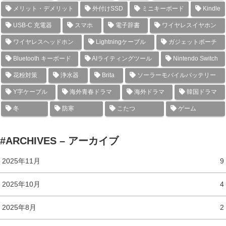
メリット・デメリット
外付けSSD
ミニキーボード
Kindle
USB-C 充電器
スマホ
電子辞書
ワイヤレスイヤホン
ワイヤレスヘッドホン
Lightningケーブル
ガジェットポーチ
Bluetooth キーボード
AIライティングツール
Nintendo Switch
花粉対策
浄水器
Brita
ソーラーモバイルバッテリー
Y字ケーブル
海外青春ドラマ
海外ドラマ
韓国ドラマ
冬
防寒
こたつ
ゲーム
#ARCHIVES – アーカイブ
2025年11月
9
2025年10月
4
2025年8月
2