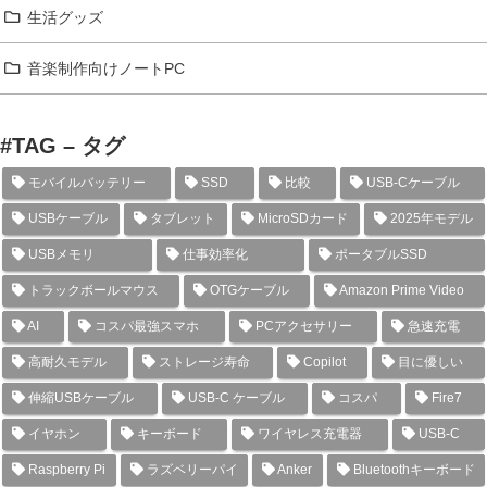
生活グッズ
音楽制作向けノートPC
#TAG – タグ
モバイルバッテリー
SSD
比較
USB-Cケーブル
USBケーブル
タブレット
MicroSDカード
2025年モデル
USBメモリ
仕事効率化
ポータブルSSD
トラックボールマウス
OTGケーブル
Amazon Prime Video
AI
コスパ最強スマホ
PCアクセサリー
急速充電
高耐久モデル
ストレージ寿命
Copilot
目に優しい
伸縮USBケーブル
USB-C ケーブル
コスパ
Fire7
イヤホン
キーボード
ワイヤレス充電器
USB-C
Raspberry Pi
ラズベリーパイ
Anker
Bluetoothキーボード