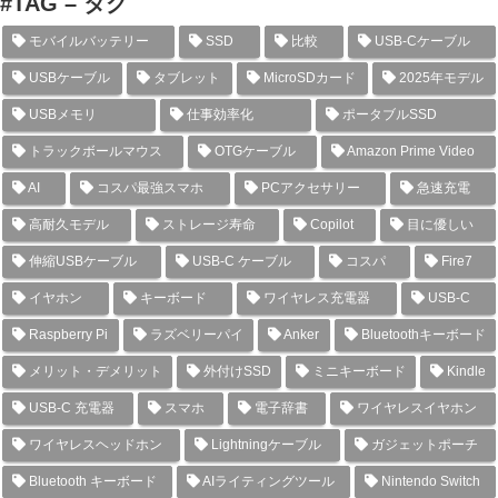
#TAG – タグ
モバイルバッテリー
SSD
比較
USB-Cケーブル
USBケーブル
タブレット
MicroSDカード
2025年モデル
USBメモリ
仕事効率化
ポータブルSSD
トラックボールマウス
OTGケーブル
Amazon Prime Video
AI
コスパ最強スマホ
PCアクセサリー
急速充電
高耐久モデル
ストレージ寿命
Copilot
目に優しい
伸縮USBケーブル
USB-C ケーブル
コスパ
Fire7
イヤホン
キーボード
ワイヤレス充電器
USB-C
Raspberry Pi
ラズベリーパイ
Anker
Bluetoothキーボード
メリット・デメリット
外付けSSD
ミニキーボード
Kindle
USB-C 充電器
スマホ
電子辞書
ワイヤレスイヤホン
ワイヤレスヘッドホン
Lightningケーブル
ガジェットポーチ
Bluetooth キーボード
AIライティングツール
Nintendo Switch