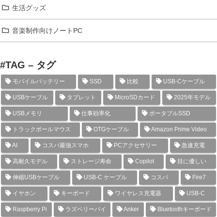
生活グッズ
音楽制作向けノートPC
#TAG – タグ
モバイルバッテリー
SSD
比較
USB-Cケーブル
USBケーブル
タブレット
MicroSDカード
2025年モデル
USBメモリ
仕事効率化
ポータブルSSD
トラックボールマウス
OTGケーブル
Amazon Prime Video
AI
コスパ最強スマホ
PCアクセサリー
急速充電
高耐久モデル
ストレージ寿命
Copilot
目に優しい
伸縮USBケーブル
USB-C ケーブル
コスパ
Fire7
イヤホン
キーボード
ワイヤレス充電器
USB-C
Raspberry Pi
ラズベリーパイ
Anker
Bluetoothキーボード