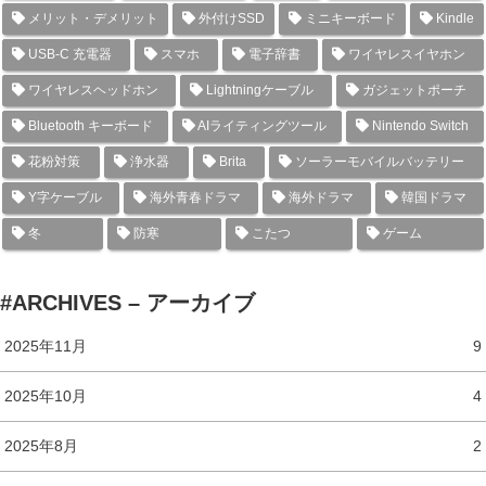
メリット・デメリット
外付けSSD
ミニキーボード
Kindle
USB-C 充電器
スマホ
電子辞書
ワイヤレスイヤホン
ワイヤレスヘッドホン
Lightningケーブル
ガジェットポーチ
Bluetooth キーボード
AIライティングツール
Nintendo Switch
花粉対策
浄水器
Brita
ソーラーモバイルバッテリー
Y字ケーブル
海外青春ドラマ
海外ドラマ
韓国ドラマ
冬
防寒
こたつ
ゲーム
#ARCHIVES – アーカイブ
2025年11月
9
2025年10月
4
2025年8月
2