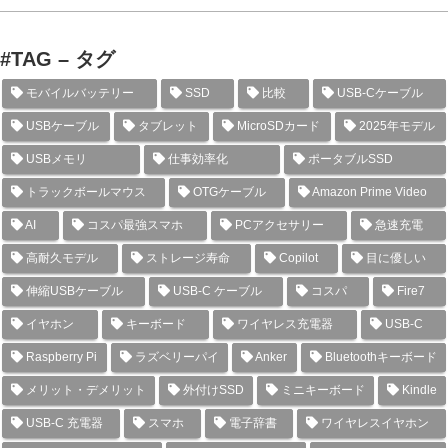
#TAG – タグ
モバイルバッテリー
SSD
比較
USB-Cケーブル
USBケーブル
タブレット
MicroSDカード
2025年モデル
USBメモリ
仕事効率化
ポータブルSSD
トラックボールマウス
OTGケーブル
Amazon Prime Video
AI
コスパ最強スマホ
PCアクセサリー
急速充電
高耐久モデル
ストレージ寿命
Copilot
目に優しい
伸縮USBケーブル
USB-C ケーブル
コスパ
Fire7
イヤホン
キーボード
ワイヤレス充電器
USB-C
Raspberry Pi
ラズベリーパイ
Anker
Bluetoothキーボード
メリット・デメリット
外付けSSD
ミニキーボード
Kindle
USB-C 充電器
スマホ
電子辞書
ワイヤレスイヤホン