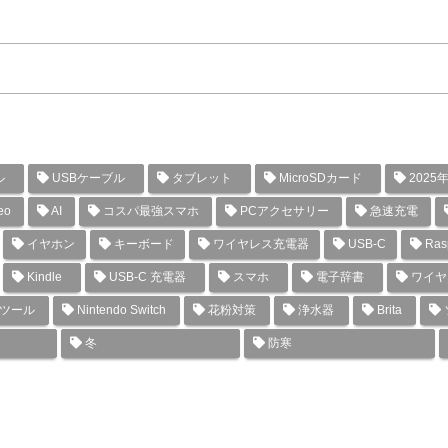
ル
USBケーブル
タブレット
MicroSDカード
2025
eo
AI
コスパ最強スマホ
PCアクセサリー
急速充電
イヤホン
キーボード
ワイヤレス充電器
USB-C
Rasp
Kindle
USB-C 充電器
スマホ
電子辞書
ワイヤ
グツール
Nintendo Switch
花粉対策
浄水器
Brita
冬
防寒