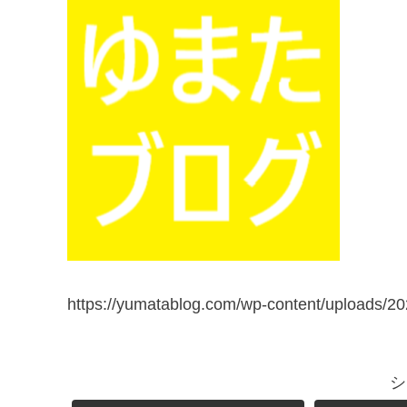
https://yumatablog.com/wp-content/uploads/2
シ