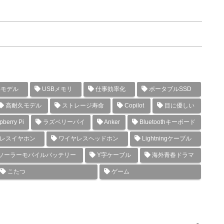
年モデル
USBメモリ
仕事効率化
ポータブルSSD
高耐久モデル
ストレージ寿命
Copilot
目に優しい
berry Pi
ラズベリーパイ
Anker
Bluetoothキーボード
レスイヤホン
ワイヤレスヘッドホン
Lightningケーブル
ソーラーモバイルバッテリー
Y字ケーブル
海外青春ドラマ
こたつ
ゲーム