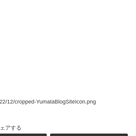
022/12/cropped-YumataBlogSiteIcon.png
ェアする