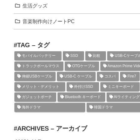
生活グッズ
音楽制作向けノートPC
#TAG – タグ
モバイルバッテリー
SSD
比較
USB-Cケーブ
トラックボールマウス
OTGケーブル
Amazon Prime Vid
伸縮USBケーブル
USB-C ケーブル
コスパ
Fire7
メリット・デメリット
外付けSSD
ミニキーボード
ガジェットポーチ
Bluetooth キーボード
AIライティン
海外ドラマ
韓国ドラマ
#ARCHIVES – アーカイブ