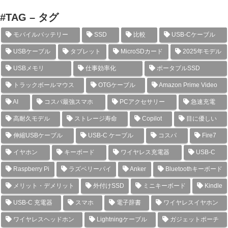
#TAG – タグ
モバイルバッテリー
SSD
比較
USB-Cケーブル
USBケーブル
タブレット
MicroSDカード
2025年モデル
USBメモリ
仕事効率化
ポータブルSSD
トラックボールマウス
OTGケーブル
Amazon Prime Video
AI
コスパ最強スマホ
PCアクセサリー
急速充電
高耐久モデル
ストレージ寿命
Copilot
目に優しい
伸縮USBケーブル
USB-C ケーブル
コスパ
Fire7
イヤホン
キーボード
ワイヤレス充電器
USB-C
Raspberry Pi
ラズベリーパイ
Anker
Bluetoothキーボード
メリット・デメリット
外付けSSD
ミニキーボード
Kindle
USB-C 充電器
スマホ
電子辞書
ワイヤレスイヤホン
ワイヤレスヘッドホン
Lightningケーブル
ガジェットポーチ