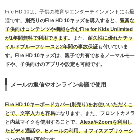
Fire HD 10は、子供の教育やエンターテインメントにも最
適です。
別売りのFire HD 10キッズを購入すると、
豊富な
子供向けコンテンツや機能を含むFire for Kids Unlimited
が1年間無料で利用できます
。
また、
耐久性に優れたチャ
イルドプルーフケースと2年間の事故保証
も付いていま
す。Fire HD 10キッズは、親子で共有できるノーマルモー
ドや、子供向けのアプリや設定も可能です。
メールの返信やオンライン会議で使用
Fire HD 10キーボードカバー(別売り)をお使いいただくこ
とで、文字入力も容易
になります
。また、
フロントカメラ
と内蔵マイクを使用することで、
AlexaやZoomを利用し
たビデオ通話や、Eメールの利用、オフィスアプリケーシ
ョンの使用が可能
です。