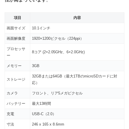
項目
内容
画面サイズ
10.1インチ
画面解像度
1920×1200ピクセル（224ppi）
プロセッサ
8コア (2×2.05GHz、6×2.0GHz)
ー
メモリー
3GB
32GBまたは64GB（最大1TBのmicroSDカードに対
ストレージ
応）
カメラ
フロント、リア5メガピクセル
バッテリー
最大13時間
充電
USB-C（2.0）
寸法
246 x 165 x 8.6mm