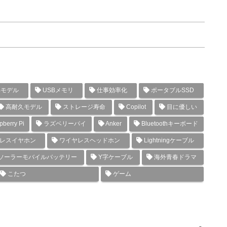
年モデル
USBメモリ
仕事効率化
ポータブルSSD
高耐久モデル
ストレージ寿命
Copilot
目に優しい
berry Pi
ラズベリーパイ
Anker
Bluetoothキーボード
レスイヤホン
ワイヤレスヘッドホン
Lightningケーブル
ソーラーモバイルバッテリー
Y字ケーブル
海外青春ドラマ
こたつ
ゲーム