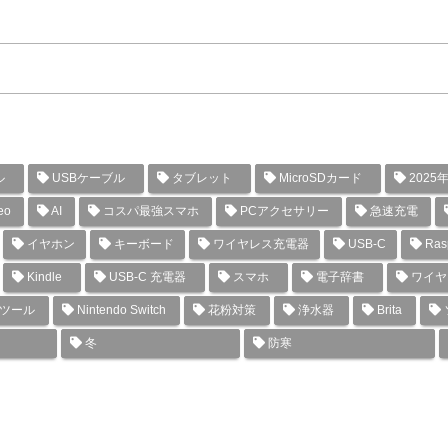
ル
USBケーブル
タブレット
MicroSDカード
2025
eo
AI
コスパ最強スマホ
PCアクセサリー
急速充電
イヤホン
キーボード
ワイヤレス充電器
USB-C
Rasp
Kindle
USB-C 充電器
スマホ
電子辞書
ワイヤ
グツール
Nintendo Switch
花粉対策
浄水器
Brita
冬
防寒