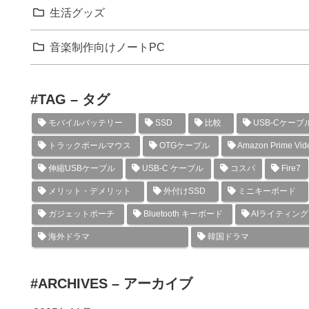
生活グッズ
音楽制作向けノートPC
#TAG – タグ
モバイルバッテリー
SSD
比較
USB-Cケーブ
トラックボールマウス
OTGケーブル
Amazon Prime Vid
伸縮USBケーブル
USB-C ケーブル
コスパ
Fire7
メリット・デメリット
外付けSSD
ミニキーボード
ガジェットポーチ
Bluetooth キーボード
AIライティン
海外ドラマ
韓国ドラマ
#ARCHIVES – アーカイブ