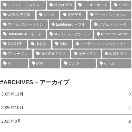
メリット・デメリット
外付けSSD
ミニキーボード
Kindle
USB-C 充電器
スマホ
電子辞書
ワイヤレスイヤホン
ワイヤレスヘッドホン
Lightningケーブル
ガジェットポーチ
Bluetooth キーボード
AIライティングツール
Nintendo Switch
花粉対策
浄水器
Brita
ソーラーモバイルバッテリー
Y字ケーブル
海外青春ドラマ
海外ドラマ
韓国ドラマ
冬
防寒
こたつ
ゲーム
#ARCHIVES – アーカイブ
2025年11月
9
2025年10月
4
2025年8月
2