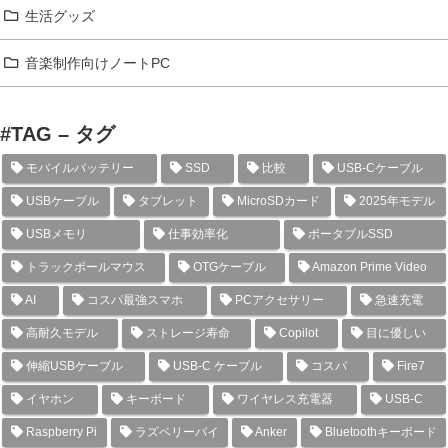
生活グッズ
音楽制作向けノートPC
#TAG – タグ
モバイルバッテリー
SSD
比較
USB-Cケーブル
USBケーブル
タブレット
MicroSDカード
2025年モデル
USBメモリ
仕事効率化
ポータブルSSD
トラックボールマウス
OTGケーブル
Amazon Prime Video
AI
コスパ最強スマホ
PCアクセサリー
急速充電
高耐久モデル
ストレージ寿命
Copilot
目に優しい
伸縮USBケーブル
USB-C ケーブル
コスパ
Fire7
イヤホン
キーボード
ワイヤレス充電器
USB-C
Raspberry Pi
ラズベリーパイ
Anker
Bluetoothキーボード