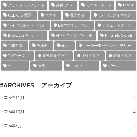
メリット・デメリット
外付けSSD
ミニキーボード
Kindle
USB-C 充電器
スマホ
電子辞書
ワイヤレスイヤホン
ワイヤレスヘッドホン
Lightningケーブル
ガジェットポーチ
Bluetooth キーボード
AIライティングツール
Nintendo Switch
花粉対策
浄水器
Brita
ソーラーモバイルバッテリー
Y字ケーブル
海外青春ドラマ
海外ドラマ
韓国ドラマ
冬
防寒
こたつ
ゲーム
#ARCHIVES – アーカイブ
2025年11月
9
2025年10月
4
2025年8月
2