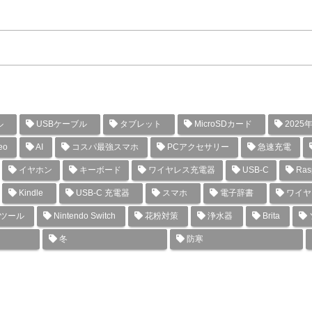
ル
USBケーブル
タブレット
MicroSDカード
2025
eo
AI
コスパ最強スマホ
PCアクセサリー
急速充電
イヤホン
キーボード
ワイヤレス充電器
USB-C
Rasp
Kindle
USB-C 充電器
スマホ
電子辞書
ワイヤ
グツール
Nintendo Switch
花粉対策
浄水器
Brita
冬
防寒