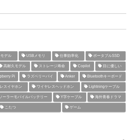
年モデル
USBメモリ
仕事効率化
ポータブルSSD
高耐久モデル
ストレージ寿命
Copilot
目に優しい
berry Pi
ラズベリーパイ
Anker
Bluetoothキーボード
レスイヤホン
ワイヤレスヘッドホン
Lightningケーブル
ソーラーモバイルバッテリー
Y字ケーブル
海外青春ドラマ
こたつ
ゲーム