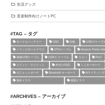
生活グッズ
音楽制作向けノートPC
#TAG – タグ
モバイルバッテリー
SSD
比較
USB-Cケーブ
トラックボールマウス
OTGケーブル
Amazon Prime Vid
伸縮USBケーブル
USB-C ケーブル
コスパ
Fire7
メリット・デメリット
外付けSSD
ミニキーボード
ガジェットポーチ
Bluetooth キーボード
AIライティン
海外ドラマ
韓国ドラマ
#ARCHIVES – アーカイブ