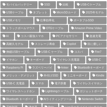
モバイルバッテリー
SSD
比較
USB-Cケーブル
USBケーブル
タブレット
MicroSDカード
2025年モデル
USBメモリ
仕事効率化
ポータブルSSD
トラックボールマウス
OTGケーブル
Amazon Prime Video
AI
コスパ最強スマホ
PCアクセサリー
急速充電
高耐久モデル
ストレージ寿命
Copilot
目に優しい
伸縮USBケーブル
USB-C ケーブル
コスパ
Fire7
イヤホン
キーボード
ワイヤレス充電器
USB-C
Raspberry Pi
ラズベリーパイ
Anker
Bluetoothキーボード
メリット・デメリット
外付けSSD
ミニキーボード
Kindle
USB-C 充電器
スマホ
電子辞書
ワイヤレスイヤホン
ワイヤレスヘッドホン
Lightningケーブル
ガジェットポーチ
Bluetooth キーボード
AIライティングツール
Nintendo Switch