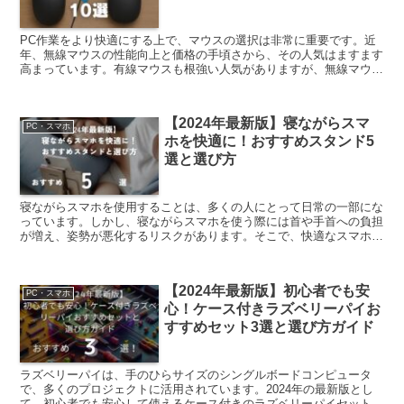
PC作業をより快適にする上で、マウスの選択は非常に重要です。近
年、無線マウスの性能向上と価格の手頃さから、その人気はますます
高まっています。有線マウスも根強い人気がありますが、無線マウス
にはそれを上回る多くのメリットが存在します。ここでは、...
【2024年最新版】寝ながらスマ
PC・スマホ
ホを快適に！おすすめスタンド5
選と選び方
寝ながらスマホを使用することは、多くの人にとって日常の一部にな
っています。しかし、寝ながらスマホを使う際には首や手首への負担
が増え、姿勢が悪化するリスクがあります。そこで、快適なスマホ利
用を可能にするためには、適切なスマホスタンドの活用が欠...
【2024年最新版】初心者でも安
PC・スマホ
心！ケース付きラズベリーパイお
すすめセット3選と選び方ガイド
ラズベリーパイは、手のひらサイズのシングルボードコンピュータ
で、多くのプロジェクトに活用されています。2024年の最新版とし
て、初心者でも安心して使えるケース付きのラズベリーパイセットを