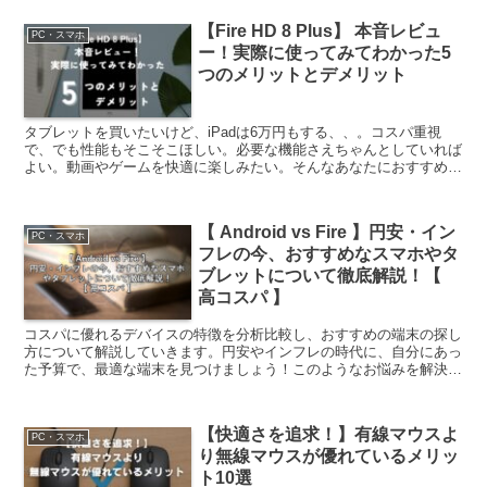
【Fire HD 8 Plus】 本音レビュ
PC・スマホ
ー！実際に使ってみてわかった5
つのメリットとデメリット
タブレットを買いたいけど、iPadは6万円もする、、。コスパ重視
で、でも性能もそこそこほしい。必要な機能さえちゃんとしていれば
よい。動画やゲームを快適に楽しみたい。そんなあなたにおすすめの
タブレットがあります。それは、AmazonのFire...
【 Android vs Fire 】円安・イン
PC・スマホ
フレの今、おすすめなスマホやタ
ブレットについて徹底解説！【
高コスパ 】
コスパに優れるデバイスの特徴を分析比較し、おすすめの端末の探し
方について解説していきます。円安やインフレの時代に、自分にあっ
た予算で、最適な端末を見つけましょう！このようなお悩みを解決し
ていきます。読者Aさんスマホやタブレットを買い替えよう...
【快適さを追求！】有線マウスよ
PC・スマホ
り無線マウスが優れているメリッ
ト10選