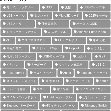
モバイルバッテリー
SSD
比較
USB-Cケーブル
USBケーブル
タブレット
MicroSDカード
2025年モデル
USBメモリ
仕事効率化
ポータブルSSD
トラックボールマウス
OTGケーブル
Amazon Prime Video
AI
コスパ最強スマホ
PCアクセサリー
急速充電
高耐久モデル
ストレージ寿命
Copilot
目に優しい
伸縮USBケーブル
USB-C ケーブル
コスパ
Fire7
イヤホン
キーボード
ワイヤレス充電器
USB-C
Raspberry Pi
ラズベリーパイ
Anker
Bluetoothキーボード
メリット・デメリット
外付けSSD
ミニキーボード
Kindle
USB-C 充電器
スマホ
電子辞書
ワイヤレスイヤホン
ワイヤレスヘッドホン
Lightningケーブル
ガジェットポーチ
Bluetooth キーボード
AIライティングツール
Nintendo Switch