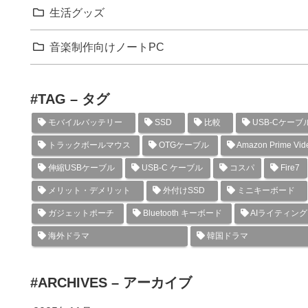
生活グッズ
音楽制作向けノートPC
#TAG – タグ
モバイルバッテリー
SSD
比較
USB-Cケーブ
トラックボールマウス
OTGケーブル
Amazon Prime Vid
伸縮USBケーブル
USB-C ケーブル
コスパ
Fire7
メリット・デメリット
外付けSSD
ミニキーボード
ガジェットポーチ
Bluetooth キーボード
AIライティン
海外ドラマ
韓国ドラマ
#ARCHIVES – アーカイブ