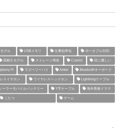
年モデル
USBメモリ
仕事効率化
ポータブルSSD
高耐久モデル
ストレージ寿命
Copilot
目に優しい
berry Pi
ラズベリーパイ
Anker
Bluetoothキーボード
レスイヤホン
ワイヤレスヘッドホン
Lightningケーブル
ソーラーモバイルバッテリー
Y字ケーブル
海外青春ドラマ
こたつ
ゲーム