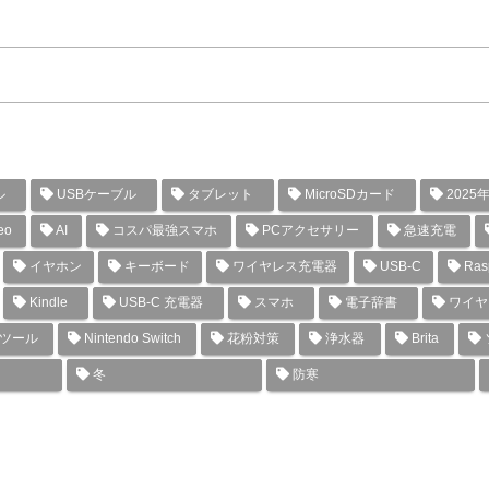
ル
USBケーブル
タブレット
MicroSDカード
2025
eo
AI
コスパ最強スマホ
PCアクセサリー
急速充電
イヤホン
キーボード
ワイヤレス充電器
USB-C
Rasp
Kindle
USB-C 充電器
スマホ
電子辞書
ワイヤ
グツール
Nintendo Switch
花粉対策
浄水器
Brita
冬
防寒