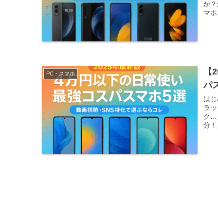
か？
マホ
【
PC・スマホ
パ
はじ
ラッ
ク…
分！