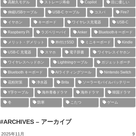
高耐久モデル
ストレージ寿命
Copilot
目に優しい
伸縮USBケーブル
USB-C ケーブル
コスパ
Fire7
イヤホン
キーボード
ワイヤレス充電器
USB-C
Raspberry Pi
ラズベリーパイ
Anker
Bluetoothキーボード
メリット・デメリット
外付けSSD
ミニキーボード
Kindle
USB-C 充電器
スマホ
電子辞書
ワイヤレスイヤホン
ワイヤレスヘッドホン
Lightningケーブル
ガジェットポーチ
Bluetooth キーボード
AIライティングツール
Nintendo Switch
花粉対策
浄水器
Brita
ソーラーモバイルバッテリー
Y字ケーブル
海外青春ドラマ
海外ドラマ
韓国ドラマ
冬
防寒
こたつ
ゲーム
#ARCHIVES – アーカイブ
2025年11月
9