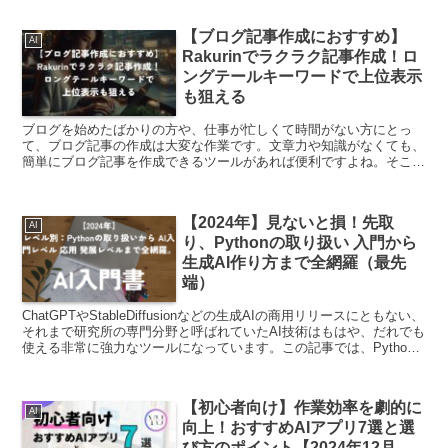
【ブログ記事作成におすすめ】
AI
Rakurinでラクラク記事作成！ロ
ングテールキーワードで上位表示
も狙える
ブログを始めたばかりの方や、仕事が忙しくて時間がない方にとっ
て、ブログ記事の作成は大変な作業です。文章力や知識がなくても、
簡単にブログ記事を作成できるツールがあれば便利ですよね。そこで
おすすめしたいのが、Rakurinです。Rakurinは...
【2024年】見ないと損！先取
AI
り、Pythonの取り扱い 入門から
生成AI作り方まで全網羅（最先
端）
ChatGPTやStableDiffusionなどの生成AIの商用リリースにともない、
それまで研究所の専門分野と呼ばれていたAI技術はもはや、だれでも
使える非常に強力なツールになっています。この記事では、Python
の使い方、AIの基礎、応...
【初心者向け】作業効率を劇的に
AI
向上！おすすめAIアプリ7選と選
び方のポイント【2024年12月