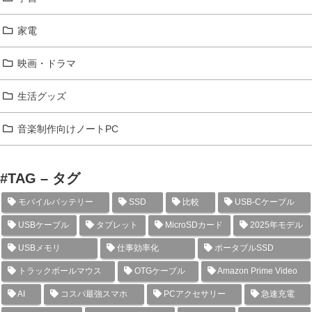
家電
映画・ドラマ
生活グッズ
音楽制作向けノートPC
#TAG – タグ
モバイルバッテリー
SSD
比較
USB-Cケーブル
USBケーブル
タブレット
MicroSDカード
2025年モデル
USBメモリ
仕事効率化
ポータブルSSD
トラックボールマウス
OTGケーブル
Amazon Prime Video
AI
コスパ最強スマホ
PCアクセサリー
急速充電