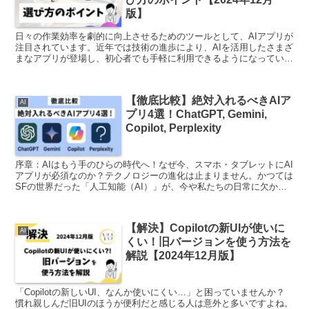
版】
日々の作業効率を劇的に向上させるためのツールとして、AIアプリが
注目されています。近年では技術の進歩により、AIを活用したさまざ
まなアプリが登場し、初心者でも手軽に利用できるようになっていま
す。本記事では、2024年11月版として最新のおす...
【徹底比較】絶対入れるべきAIア
AI
プリ4選！ChatGPT, Gemini,
Copilot, Perplexity
序章：AIはもう手のひらの時代へ！なぜ今、スマホ・タブレットにAI
アプリが必須なのか？テクノロジーの進化は止まりません。かつては
SFの世界だった「人工知能（AI）」が、今や私たちの日常に欠かせ
ないツールとして溶け込んでいます。特に、画面が大...
【解決】Copilotの新UIが使いに
AI
くい！旧バージョンを使う方法を
解説【2024年12月版】
「Copilotの新しいUI、なんか使いにくい…」と困っていませんか？
慣れ親しんだ旧UIのほうが便利だと感じる人は意外と多いですよね。