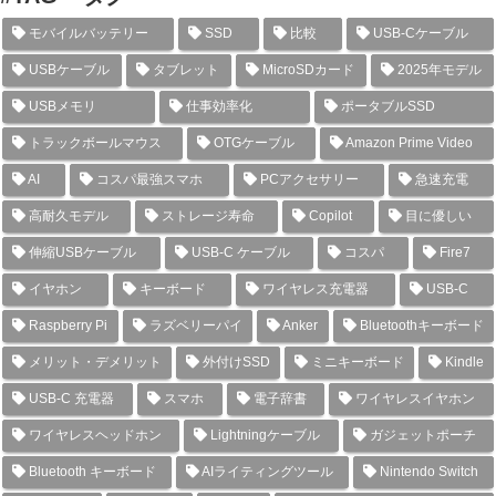
モバイルバッテリー
SSD
比較
USB-Cケーブル
USBケーブル
タブレット
MicroSDカード
2025年モデル
USBメモリ
仕事効率化
ポータブルSSD
トラックボールマウス
OTGケーブル
Amazon Prime Video
AI
コスパ最強スマホ
PCアクセサリー
急速充電
高耐久モデル
ストレージ寿命
Copilot
目に優しい
伸縮USBケーブル
USB-C ケーブル
コスパ
Fire7
イヤホン
キーボード
ワイヤレス充電器
USB-C
Raspberry Pi
ラズベリーパイ
Anker
Bluetoothキーボード
メリット・デメリット
外付けSSD
ミニキーボード
Kindle
USB-C 充電器
スマホ
電子辞書
ワイヤレスイヤホン
ワイヤレスヘッドホン
Lightningケーブル
ガジェットポーチ
Bluetooth キーボード
AIライティングツール
Nintendo Switch